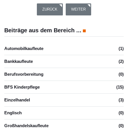
VORHERIGER BEITRAG: 3 WOCHEN KRETA - 
NÄCHSTER BEITRAG: VIERWÖ
ZURÜCK
WEITER
Beiträge aus dem Bereich ...
Automobilkaufleute
(1)
Bankkaufleute
(2)
Berufsvorbereitung
(0)
BFS Kinderpflege
(15)
Einzelhandel
(3)
Englisch
(0)
Großhandelskaufleute
(0)