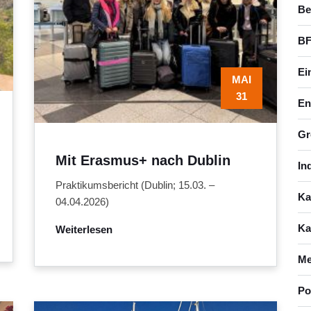
Be
BF
Ei
MAI
31
En
Gr
Mit Erasmus+ nach Dublin
In
Praktikumsbericht (Dublin; 15.03. –
Ka
04.04.2026)
Ka
Weiterlesen
Me
Po