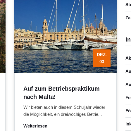
St
Za
In
DEZ.
Ak
03
Au
Au
Auf zum Betriebspraktikum
nach Malta!
Fe
Wir bieten auch in diesem Schuljahr wieder
Fö
die Möglichkeit, ein dreiwöchiges Betrie...
In
Weiterlesen