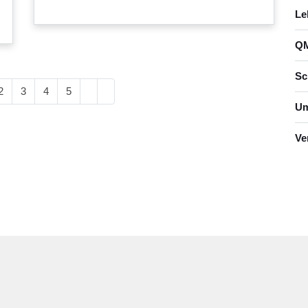
Le
QM
Sc
2
3
4
5
Um
Ve