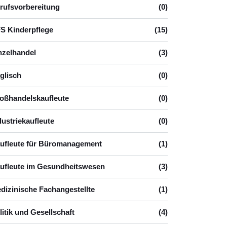
rufsvorbereitung
(0)
S Kinderpflege
(15)
nzelhandel
(3)
glisch
(0)
oßhandelskaufleute
(0)
dustriekaufleute
(0)
ufleute für Büromanagement
(1)
ufleute im Gesundheitswesen
(3)
dizinische Fachangestellte
(1)
litik und Gesellschaft
(4)