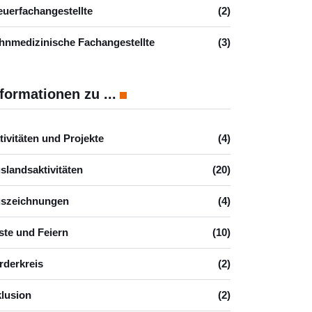
euerfachangestellte
(2)
hnmedizinische Fachangestellte
(3)
formationen zu ...
tivitäten und Projekte
(4)
slandsaktivitäten
(20)
szeichnungen
(4)
ste und Feiern
(10)
rderkreis
(2)
klusion
(2)