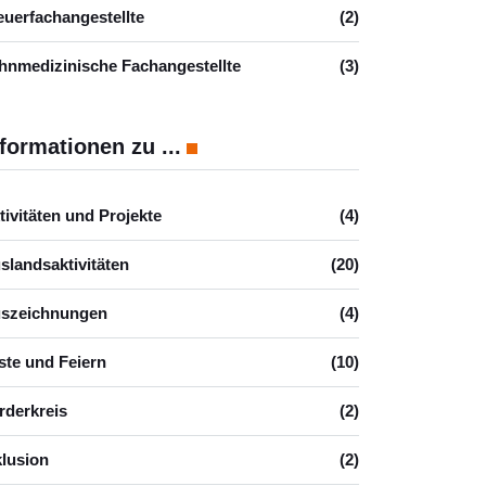
euerfachangestellte
(2)
hnmedizinische Fachangestellte
(3)
formationen zu ...
tivitäten und Projekte
(4)
slandsaktivitäten
(20)
szeichnungen
(4)
ste und Feiern
(10)
rderkreis
(2)
klusion
(2)