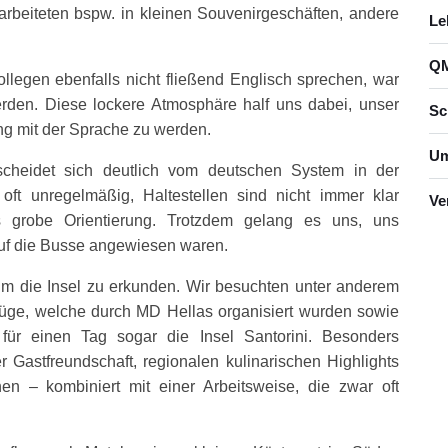
 arbeiteten bspw. in kleinen Souvenirgeschäften, andere
Le
QM
llegen ebenfalls nicht fließend Englisch sprechen, war
rden. Diese lockere Atmosphäre half uns dabei, unser
Sc
ng mit der Sprache zu werden.
Um
rscheidet sich deutlich vom deutschen System in der
n oft unregelmäßig, Haltestellen sind nicht immer klar
Ve
s grobe Orientierung. Trotzdem gelang es uns, uns
 auf die Busse angewiesen waren.
um die Insel zu erkunden. Wir besuchten unter anderem
flüge, welche durch MD Hellas organisiert wurden sowie
für einen Tag sogar die Insel Santorini. Besonders
r Gastfreundschaft, regionalen kulinarischen Highlights
en – kombiniert mit einer Arbeitsweise, die zwar oft