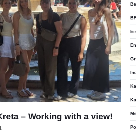
Be
BF
Ei
En
Gr
In
Ka
Ka
Me
reta – Working with a view!
Po
1