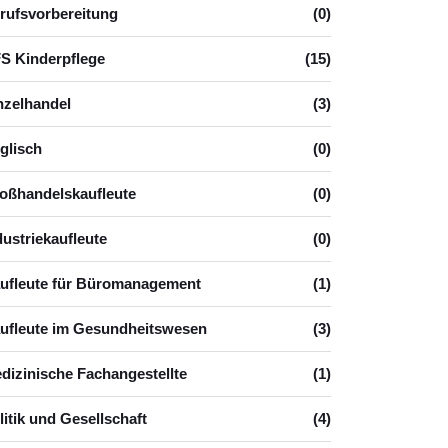
rufsvorbereitung
(0)
S Kinderpflege
(15)
nzelhandel
(3)
glisch
(0)
oßhandelskaufleute
(0)
dustriekaufleute
(0)
ufleute für Büromanagement
(1)
ufleute im Gesundheitswesen
(3)
dizinische Fachangestellte
(1)
litik und Gesellschaft
(4)