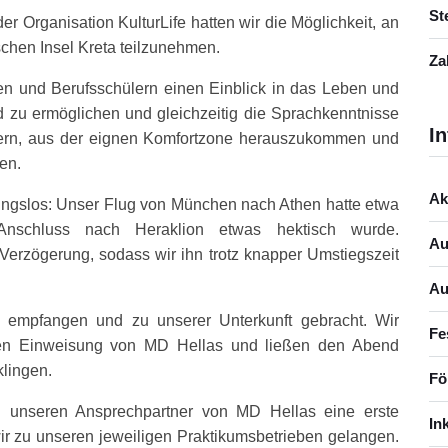
St
 Organisation KulturLife hatten wir die Möglichkeit, an
chen Insel Kreta teilzunehmen.
Za
nen und Berufsschülern einen Einblick in das Leben und
 zu ermöglichen und gleichzeitig die Sprachkenntnisse
In
rdern, aus der eignen Komfortzone herauszukommen und
en.
Ak
ibungslos: Unser Flug von München nach Athen hatte etwa
nschluss nach Heraklion etwas hektisch wurde.
Au
 Verzögerung, sodass wir ihn trotz knapper Umstiegszeit
Au
 empfangen und zu unserer Unterkunft gebracht. Wir
Fe
zen Einweisung von MD Hellas und ließen den Abend
lingen.
Fö
h unseren Ansprechpartner von MD Hellas eine erste
In
wir zu unseren jeweiligen Praktikumsbetrieben gelangen.