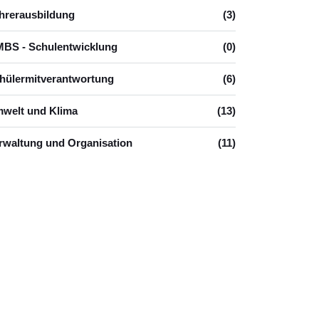
hrerausbildung
(3)
BS - Schulentwicklung
(0)
hülermitverantwortung
(6)
welt und Klima
(13)
rwaltung und Organisation
(11)