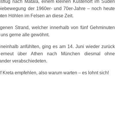
usflug nach Matala, einem kleinen Küstenort im Süden
piebewegung der 1960er- und 70er-Jahre – noch heute
en Höhlen im Felsen an diese Zeit.
egenen Strand, welcher innerhalb von fünf Gehminuten
r uns gerne alle gewöhnt.
neinhalb anfühlten, ging es am 14. Juni wieder zurück
f erneut über Athen nach München diesmal ohne
nander verabschiedeten.
f Kreta empfehlen, also warum warten – es lohnt sich!