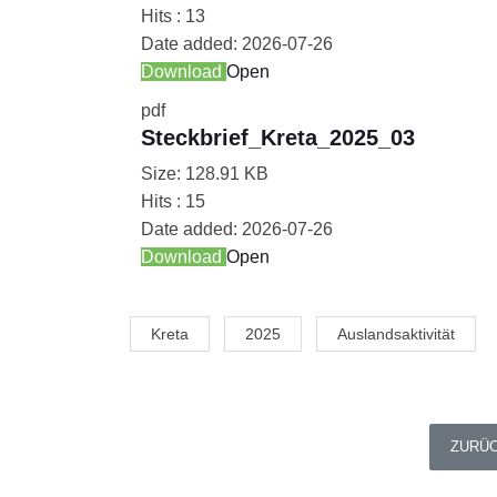
Hits :
13
Date added:
2026-07-26
Download
Open
pdf
Steckbrief_Kreta_2025_03
Size:
128.91 KB
Hits :
15
Date added:
2026-07-26
Download
Open
Kreta
2025
Auslandsaktivität
VORHE
ZURÜ