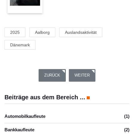
2025
Aalborg
Auslandsaktivität
Dänemark
VORHERIGER BEITRAG: GALWAY – A VIBRANT 
NÄCHSTER BEITRAG: AUSLAND
ZURÜCK
WEITER
Beiträge aus dem Bereich ...
Automobilkaufleute
(1)
Bankkaufleute
(2)